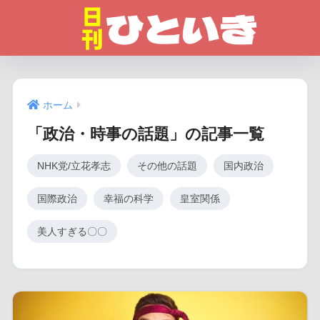
ホーム
「政治・時事の話題」の記事一覧
NHK党/立花孝志
その他の話題
国内政治
国際政治
幸福の科学
皇室関係
美人すぎる〇〇