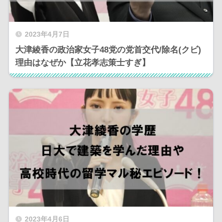
2023年4月7日
大津綾香の政治家女子48党の党首交代/除名(クビ)
理由はなぜか【立花孝志策士すぎ】
2023年4月6日