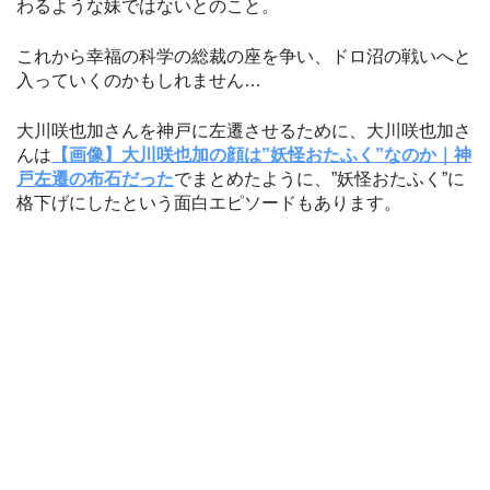
わるような妹ではないとのこと。
これから幸福の科学の総裁の座を争い、ドロ沼の戦いへと
入っていくのかもしれません…
大川咲也加さんを神戸に左遷させるために、大川咲也加さ
んは
【画像】大川咲也加の顔は”妖怪おたふく”なのか｜神
戸左遷の布石だった
でまとめたように、”妖怪おたふく”に
格下げにしたという面白エピソードもあります。