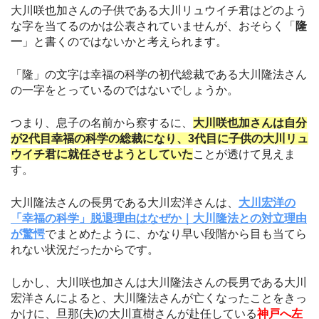
大川咲也加さんの子供である大川リュウイチ君はどのよう
な字を当てるのかは公表されていませんが、おそらく「
隆
一
」と書くのではないかと考えられます。
「隆」の文字は幸福の科学の初代総裁である大川隆法さん
の一字をとっているのではないでしょうか。
つまり、息子の名前から察するに、
大川咲也加さんは自分
が2代目幸福の科学の総裁になり、3代目に子供の大川リュ
ウイチ君に就任させようとしていた
ことが透けて見えま
す。
大川隆法さんの長男である大川宏洋さんは、
大川宏洋の
「幸福の科学」脱退理由はなぜか｜大川隆法との対立理由
が驚愕
でまとめたように、かなり早い段階から目も当てら
れない状況だったからです。
しかし、大川咲也加さんは大川隆法さんの長男である大川
宏洋さんによると、大川隆法さんが亡くなったことをきっ
かけに、旦那(夫)の大川直樹さんが赴任している
神戸へ左