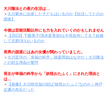
大川隆法との夜の生活は…
＞
大川紫央に出産した子どもはいるのか【妊活してたのか
調査】
今後は芸能活動以外にも力を入れていくのかもしれません
＞
【2023】千眼美子(清水富美加)は今現在何してる？結婚
して旦那(夫)はいるのか
長男の脱退にはあの女優が関わっていました。
＞
大川宏洋の「幸福の科学」脱退理由はなぜか｜大川隆法
との対立理由が驚愕
長女が幸福の科学から「妖怪おたふく」にされた理由と
は…
＞
【画像】大川咲也加の顔は”妖怪おたふく”なのか｜神戸
左遷の布石だった