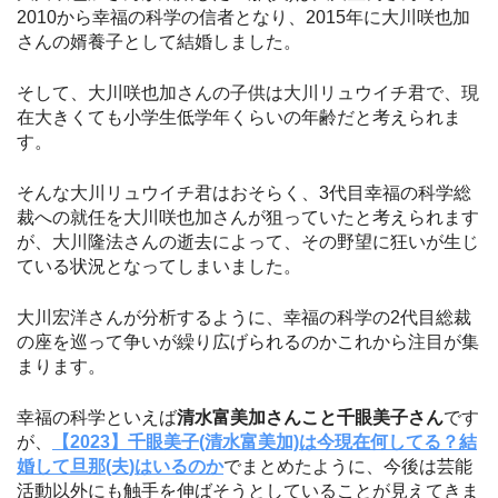
2010から幸福の科学の信者となり、2015年に大川咲也加
さんの婿養子として結婚しました。
そして、大川咲也加さんの子供は大川リュウイチ君で、現
在大きくても小学生低学年くらいの年齢だと考えられま
す。
そんな大川リュウイチ君はおそらく、3代目幸福の科学総
裁への就任を大川咲也加さんが狙っていたと考えられます
が、大川隆法さんの逝去によって、その野望に狂いが生じ
ている状況となってしまいました。
大川宏洋さんが分析するように、幸福の科学の2代目総裁
の座を巡って争いが繰り広げられるのかこれから注目が集
まります。
幸福の科学といえば
清水富美加さんこと千眼美子さん
です
が、
【2023】千眼美子(清水富美加)は今現在何してる？結
婚して旦那(夫)はいるのか
でまとめたように、今後は芸能
活動以外にも触手を伸ばそうとしていることが見えてきま