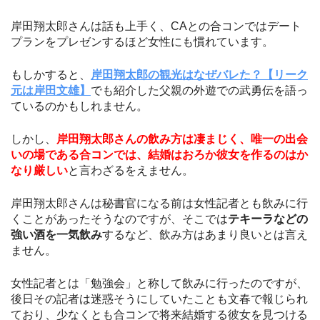
岸田翔太郎さんは話も上手く、CAとの合コンではデート
プランをプレゼンするほど女性にも慣れています。
もしかすると、
岸田翔太郎の観光はなぜバレた？【リーク
元は岸田文雄】
でも紹介した父親の外遊での武勇伝を語っ
ているのかもしれません。
しかし、
岸田翔太郎さんの飲み方は凄まじく、唯一の出会
いの場である合コンでは、結婚はおろか彼女を作るのはか
なり厳しい
と言わざるをえません。
岸田翔太郎さんは秘書官になる前は女性記者とも飲みに行
くことがあったそうなのですが、そこでは
テキーラなどの
強い酒を一気飲み
するなど、飲み方はあまり良いとは言え
ません。
女性記者とは「勉強会」と称して飲みに行ったのですが、
後日その記者は迷惑そうにしていたことも文春で報じられ
ており、少なくとも合コンで将来結婚する彼女を見つける