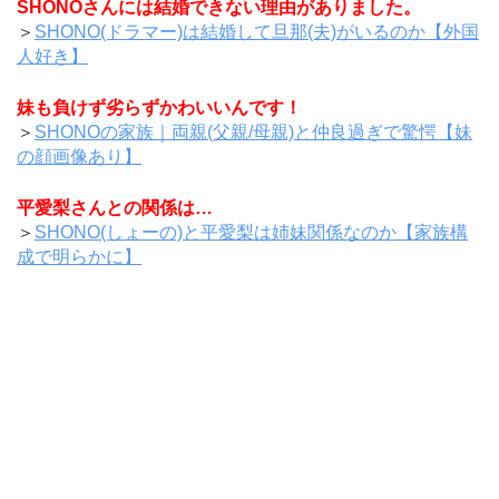
SHONOさんには結婚できない理由がありました。
＞
SHONO(ドラマー)は結婚して旦那(夫)がいるのか【外国
人好き】
妹も負けず劣らずかわいいんです！
＞
SHONOの家族｜両親(父親/母親)と仲良過ぎで驚愕【妹
の顔画像あり】
平愛梨さんとの関係は…
＞
SHONO(しょーの)と平愛梨は姉妹関係なのか【家族構
成で明らかに】