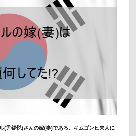
ル(尹錫悦)さんの嫁(妻)である、キムゴンヒ夫人に