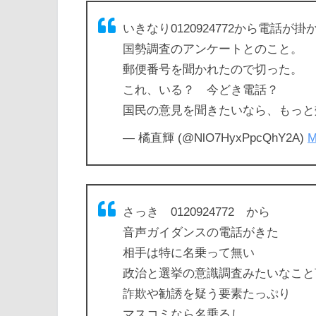
いきなり0120924772から電話が
国勢調査のアンケートとのこと。
郵便番号を聞かれたので切った。
これ、いる？ 今どき電話？
国民の意見を聞きたいなら、もっと
— 橘直輝 (@NlO7HyxPpcQhY2A)
M
さっき 0120924772 から
音声ガイダンスの電話がきた
相手は特に名乗って無い
政治と選挙の意識調査みたいなこと
詐欺や勧誘を疑う要素たっぷり
マスコミなら名乗るし