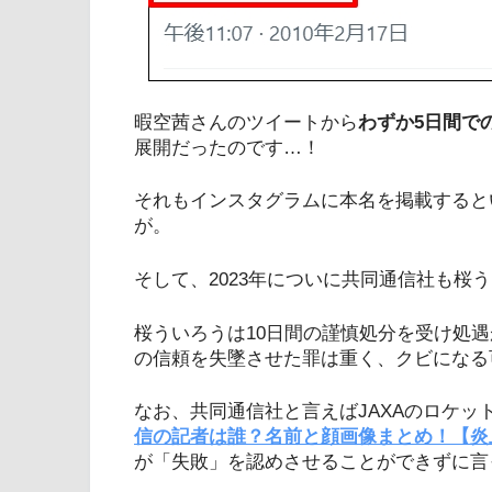
暇空茜さんのツイートから
わずか5日間で
展開だったのです…！
それもインスタグラムに本名を掲載すると
が。
そして、2023年についに共同通信社も桜
桜ういろうは10日間の謹慎処分を受け処
の信頼を失墜させた罪は重く、クビになる
なお、共同通信社と言えばJAXAのロケッ
信の記者は誰？名前と顔画像まとめ！【炎
が「失敗」を認めさせることができずに言