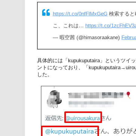
https://t.co/0nfFlMxGeG
検索するとku
こ、これは…
https://t.co/1zcFhEV3
— 暇空茜 (@himasoraakane)
Februa
具体的には「kupukuputaira」とい
ントになっており、「kupukuputaira→u
した。