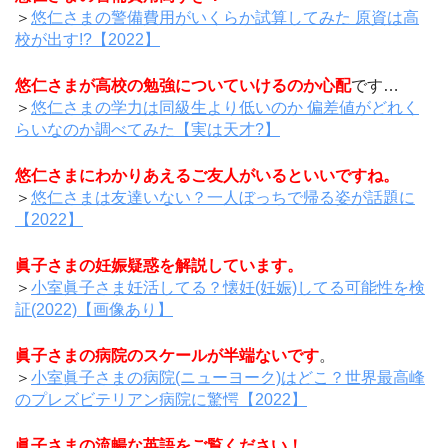
＞
悠仁さまの警備費用がいくらか試算してみた 原資は高
校が出す!?【2022】
悠仁さまが高校の勉強についていけるのか心配
です…
＞
悠仁さまの学力は同級生より低いのか 偏差値がどれく
らいなのか調べてみた【実は天才?】
悠仁さまにわかりあえるご友人がいるといいですね。
＞
悠仁さまは友達いない？一人ぼっちで帰る姿が話題に
【2022】
眞子さまの妊娠疑惑を解説しています。
＞
小室眞子さま妊活してる？懐妊(妊娠)してる可能性を検
証(2022)【画像あり】
眞子さまの病院のスケールが半端ないです
。
＞
小室眞子さまの病院(ニューヨーク)はどこ？世界最高峰
のプレズビテリアン病院に驚愕【2022】
眞子さまの流暢な英語をご覧ください！