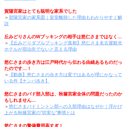
賀陽宮家はとても聡明な家系でした
＞
賀陽宮家の家系図｜皇室離脱した理由もわかりやすく解
説
丘みどりさんのWブッキングの相手は悠仁さまではなく…
＞
【丘みどりダブルブッキング真相】悠仁さま名古屋観光
ホテルが宿泊先でないと言える理由
悠仁さまの歩き方は江戸時代から伝わる由緒あるものだっ
たのです…！
＞
【動画】悠仁さまの歩き方は変ではあるが理にかなって
いる件【ナンバ歩き】
悠仁さまのバド部入部は、秋篠宮家全体の問題だったのか
もしれません…
＞
悠仁さまバドミントン部への入部理由はなぜか｜浮かび
上がる秋篠宮家の”切実な”事情とは
悠仁さまの警備費用高すぎ！