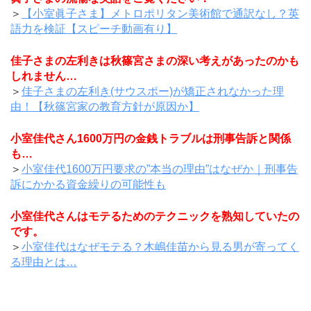
＞
【小室眞子さま】メトロポリタン美術館で通訳なし？英
語力を検証【スピーチ動画有り】
佳子さまの左利きは秋篠宮さまの深い考えがあったのかも
しれません…
＞
佳子さまの左利き(サウスポー)が矯正されなかった理
由！【秋篠宮家の教育方針が原因か】
小室佳代さん1600万円の金銭トラブルは刑事告訴と関係
も…
＞
小室佳代1600万円要求の”本当の理由”はなぜか｜刑事告
訴にかかる資金繰りの可能性も
小室佳代さんはモテるためのテクニックを熟知していたの
です。
＞
小室佳代はなぜモテる？木嶋佳苗から見る男が寄ってく
る理由とは…