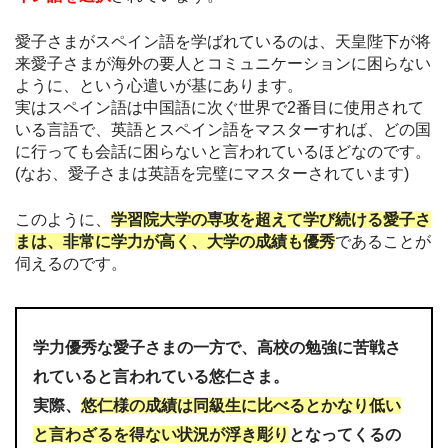
愛子さまがスペイン語を学ばれているのは、天皇陛下が将
来愛子さまが海外の要人とコミュニケーションに困らない
ように、という心遣いが基にあります。
実はスペイン語は中国語に次ぐ世界で2番目に使用されて
いる言語で、英語とスペイン語をマスターすれば、どの国
に行っても会話に困らないと言われているほどなのです。
(なお、愛子さまは英語を完璧にマスターされています)
このように、
学習院大学の専攻を超えて学び続ける愛子さ
まは、非常に学力が高く、大学の成績も優秀
であることが
伺えるのです。
学力優秀な愛子さまの一方で、高校の勉強に苦戦さ
れていると言われている悠仁さま。
実際、
悠仁様の成績は同級生に比べるとかなり低い
と言わざるを得ない状況が浮き彫り
となってくるの