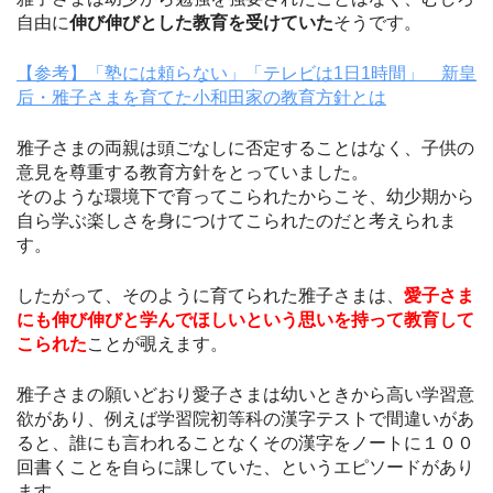
自由に
伸び伸びとした教育を受けていた
そうです。
【参考】「塾には頼らない」「テレビは1日1時間」 新皇
后・雅子さまを育てた小和田家の教育方針とは
雅子さまの両親は頭ごなしに否定することはなく、子供の
意見を尊重する教育方針をとっていました。
そのような環境下で育ってこられたからこそ、幼少期から
自ら学ぶ楽しさを身につけてこられたのだと考えられま
す。
したがって、そのように育てられた雅子さまは、
愛子さま
にも伸び伸びと学んでほしいという思いを持って教育して
こられた
ことが覗えます。
雅子さまの願いどおり愛子さまは幼いときから高い学習意
欲があり、例えば学習院初等科の漢字テストで間違いがあ
ると、誰にも言われることなくその漢字をノートに１００
回書くことを自らに課していた、というエピソードがあり
ます。