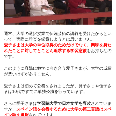
通常、大学の選択授業で伝統芸術の講義を受けたからとい
って、実際に雅楽を鑑賞しようとは思いません。
愛子さまは大学の単位取得のためだけでなく、興味を持た
れたことに対してとことん追求する学習意欲
をお持ちなの
です。
このように真摯に勉学に向き合う愛子さまが、大学の成績
が悪いはずがありません。
愛子さまは初めて公務をされましたが、眞子さまや佳子さ
まは10代ですでに単独公務を行っています。
さらに愛子さまは
学習院大学で日本文学を専攻
されていま
すが、
スペイン語を会得するために大学の第二言語はスペ
イン語を選択
されています。