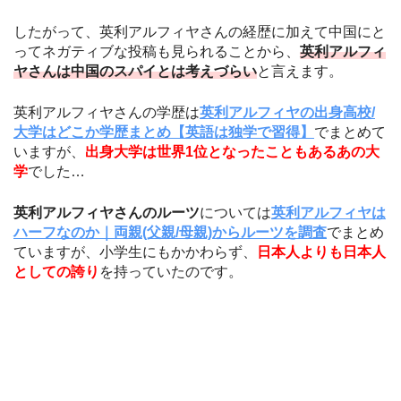
したがって、英利アルフィヤさんの経歴に加えて中国にと
ってネガティブな投稿も見られることから、
英利アルフィ
ヤさんは中国のスパイとは考えづらい
と言えます。
英利アルフィヤさんの学歴は
英利アルフィヤの出身高校/
大学はどこか学歴まとめ【英語は独学で習得】
でまとめて
いますが、
出身大学は世界1位となったこともあるあの大
学
でした…
英利アルフィヤさんのルーツ
については
英利アルフィヤは
ハーフなのか｜両親(父親/母親)からルーツを調査
でまとめ
ていますが、小学生にもかかわらず、
日本人よりも日本人
としての誇り
を持っていたのです。