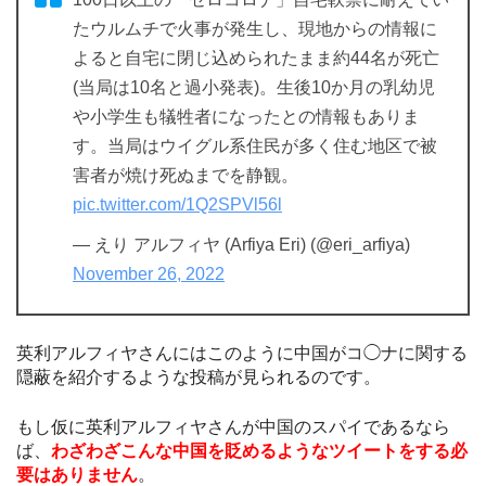
たウルムチで火事が発生し、現地からの情報に
よると自宅に閉じ込められたまま約44名が死亡
(当局は10名と過小発表)。生後10か月の乳幼児
や小学生も犠牲者になったとの情報もありま
す。当局はウイグル系住民が多く住む地区で被
害者が焼け死ぬまでを静観。
pic.twitter.com/1Q2SPVl56l
— えり アルフィヤ (Arfiya Eri) (@eri_arfiya)
November 26, 2022
英利アルフィヤさんにはこのように中国がコ◯ナに関する
隠蔽を紹介するような投稿が見られるのです。
もし仮に英利アルフィヤさんが中国のスパイであるなら
ば、
わざわざこんな中国を貶めるようなツイートをする必
要はありません
。