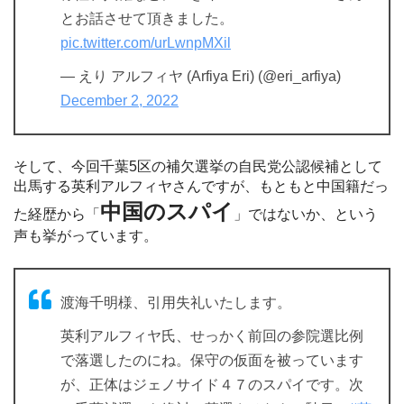
とお話させて頂きました。
pic.twitter.com/urLwnpMXil
— えり アルフィヤ (Arfiya Eri) (@eri_arfiya)
December 2, 2022
そして、今回千葉5区の補欠選挙の自民党公認候補として
出馬する英利アルフィヤさんですが、もともと中国籍だっ
中国のスパイ
た経歴から「
」ではないか、という
声も挙がっています。
渡海千明様、引用失礼いたします。
英利アルフィヤ氏、せっかく前回の参院選比例
で落選したのにね。保守の仮面を被っています
が、正体はジェノサイド４７のスパイです。次