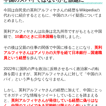
今回は自民党の英利アルフィヤさんの経歴をWikipediaの
代わりに紹介するとともに、中国のスパイ疑惑についてま
とめました。
英利アルフィヤさんは出身は北九州市ですがもともと中国
籍で、
10歳のときに日本国籍
を取得しました。
その後は父親の仕事の関係で中国に移ることになり、
英利
アルフィヤさんはアメリカの大学を経て日本銀行→国連職
員という経歴
を歩んでいます。
2022年に国民の声を政治に反映させるべく政治家への転
身を図りますが、英利アルフィヤさんに対して「中国のス
パイ」という声も少なくなりません。
しかし、英利アルフィヤさんの経歴に加えて、中国にとっ
てネガティブな情報をツイートしていることを踏まえる
と、
英利アルフィヤさんが発信している経歴に偽りはな
く、中国のスパイである可能性は限りなく低い
と言えま