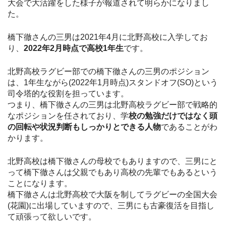
大会で大活躍をした様子が報道されて明らかになりまし
た。
橋下徹さんの三男は2021年4月に北野高校に入学してお
り、
2022年2月時点で高校1年生
です。
北野高校ラグビー部での橋下徹さんの三男のポジション
は、1年生ながら(2022年1月時点)スタンドオフ(SO)という
司令塔的な役割を担っています。
つまり、橋下徹さんの三男は北野高校ラグビー部で戦略的
なポジションを任されており、学
校の勉強だけではなく頭
の回転や状況判断もしっかりとできる人物
であることがわ
かります。
北野高校は橋下徹さんの母校でもありますので、三男にと
って橋下徹さんは父親でもあり高校の先輩でもあるという
ことになります。
橋下徹さんは北野高校で大阪を制してラグビーの全国大会
(花園)に出場していますので、三男にも古豪復活を目指し
て頑張って欲しいです。