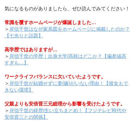
気になるものがありましたら、ぜひ読んでみてください！
常識を覆すホームページが爆誕しました…
＞
岸信千世はなぜ家系図をホームページに掲載したのか？
【七光りと話題】
高学歴ではありますが…
＞
岸信千世の学歴｜出身大学/高校はどこか？【偏差値高
すぎも…】
ワークライフバランスに欠いていたようです。
＞
岸信千世が結婚せずに妻(嫁)がいない理由！【彼女もで
きない環境】
父親よりも安倍晋三元総理から影響を受けたようです。
＞
岸信千世の経歴/生い立ちまとめ！【フジテレビ時代や
安倍晋三との関係】