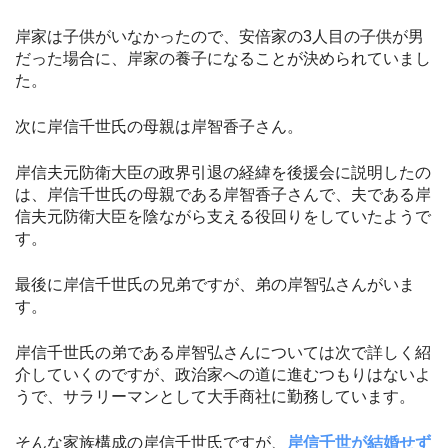
岸家は子供がいなかったので、安倍家の3人目の子供が男
だった場合に、岸家の養子になることが決められていまし
た。
次に岸信千世氏の母親は岸智香子さん。
岸信夫元防衛大臣の政界引退の経緯を後援会に説明したの
は、岸信千世氏の母親である岸智香子さんで、夫である岸
信夫元防衛大臣を陰ながら支える役回りをしていたようで
す。
最後に岸信千世氏の兄弟ですが、弟の岸智弘さんがいま
す。
岸信千世氏の弟である岸智弘さんについては次で詳しく紹
介していくのですが、政治家への道に進むつもりはないよ
うで、サラリーマンとして大手商社に勤務しています。
そんな家族構成の岸信千世氏ですが、
岸信千世が結婚せず