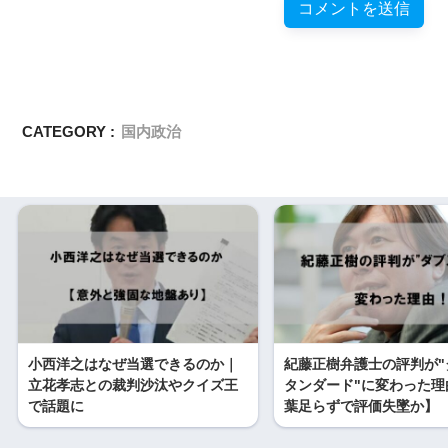
CATEGORY :
国内政治
小西洋之はなぜ当選できるのか｜
紀藤正樹弁護士の評判が"
立花孝志との裁判沙汰やクイズ王
タンダード"に変わった理
で話題に
葉足らずで評価失墜か】