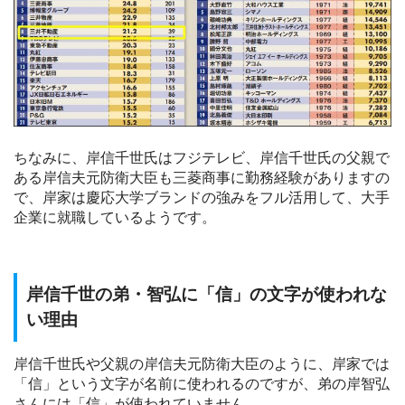
ちなみに、岸信千世氏はフジテレビ、岸信千世氏の父親で
ある岸信夫元防衛大臣も三菱商事に勤務経験がありますの
で、岸家は慶応大学ブランドの強みをフル活用して、大手
企業に就職しているようです。
岸信千世の弟・智弘に「信」の文字が使われな
い理由
岸信千世氏や父親の岸信夫元防衛大臣のように、岸家では
「信」という文字が名前に使われるのですが、弟の岸智弘
さんには「信」が使われていません。