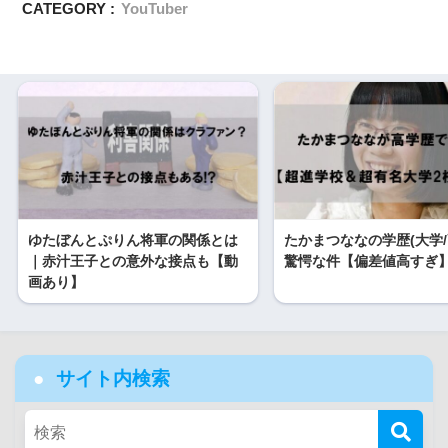
CATEGORY :
YouTuber
ゆたぼんとぷりん将軍の関係とは
たかまつななの学歴(大学/
｜赤汁王子との意外な接点も【動
驚愕な件【偏差値高すぎ
画あり】
サイト内検索