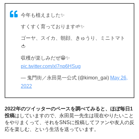
今年も植えました✨
すくすく育っております🌱✨
ゴーヤ、スイカ、朝顔、きゅうり、ミニトマト
🍅
収穫が楽しみだぜ😁✨
pic.twitter.com/xl7np6HSug
— 鬼門街／永田晃一公式 (@kimon_gai)
May 26,
2022
2022年のツイッターのペースを調べてみると、ほぼ毎日1
投稿
はしていますので、永田晃一先生は現在やりたいこと
をやりまくって、それをSNSに投稿してファンや友人の反
応を楽しむ、という生活を送っています。