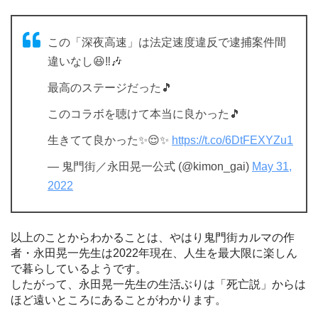
この「深夜高速」は法定速度違反で逮捕案件間
違いなし😆‼️🎶
最高のステージだった🎵
このコラボを聴けて本当に良かった🎵
生きてて良かった✨😌✨
https://t.co/6DtFEXYZu1
— 鬼門街／永田晃一公式 (@kimon_gai)
May 31,
2022
以上のことからわかることは、やはり鬼門街カルマの作
者・永田晃一先生は2022年現在、人生を最大限に楽しん
で暮らしているようです。
したがって、永田晃一先生の生活ぶりは「死亡説」からは
ほど遠いところにあることがわかります。