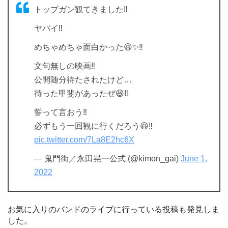
トップガン観てきました‼️
ヤバイ‼️
めちゃめちゃ面白かった😆✨‼️
文句無しの映画‼️
公開随分待たされたけど…
待った甲斐があったぜ😆‼️
誓って言おう‼️
必ずもう一回観に行くだろう😆‼️
pic.twitter.com/7La8E2hc6X
— 鬼門街／永田晃一公式 (@kimon_gai)
June 1,
2022
お気に入りのバンドのライブに行っている投稿も発見しま
した。