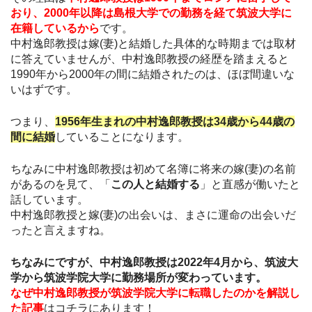
おり、2000年以降は島根大学での勤務を経て筑波大学に
在籍
しているから
です。
中村逸郎教授は嫁(妻)と結婚した具体的な時期までは取材
に答えていませんが、中村逸郎教授の経歴を踏まえると
1990年から2000年の間に結婚されたのは、ほぼ間違いな
いはずです。
つまり、
1956年生まれの中村逸郎教授は34歳から44歳の
間に結婚
していることになります。
ちなみに中村逸郎教授は初めて名簿に将来の嫁(妻)の名前
があるのを見て、「
この人と結婚する
」と直感が働いたと
話しています。
中村逸郎教授と嫁(妻)の出会いは、まさに運命の出会いだ
ったと言えますね。
ちなみにですが、中村逸郎教授は2022年4月から、筑波大
学から筑波学院大学に勤務場所が変わっています。
なぜ中村逸郎教授が筑波学院大学に転職したのかを解説し
た記事
はコチラにあります！