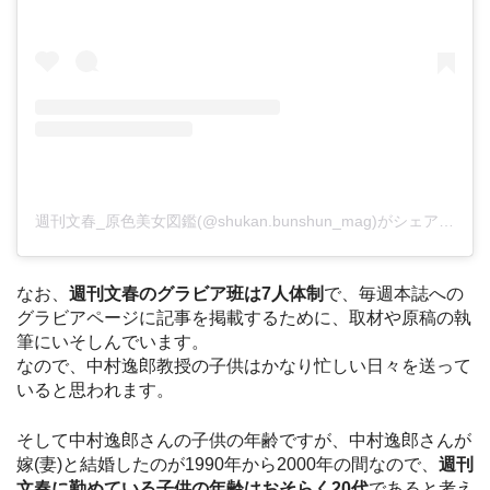
週刊文春_原色美女図鑑(@shukan.bunshun_mag)がシェアした投稿
なお、
週刊文春のグラビア班は7人体制
で、毎週本誌への
グラビアページに記事を掲載するために、取材や原稿の執
筆にいそしんでいます。
なので、中村逸郎教授の子供はかなり忙しい日々を送って
いると思われます。
そして中村逸郎さんの子供の年齢ですが、中村逸郎さんが
嫁(妻)と結婚したのが1990年から2000年の間なので、
週刊
文春に勤めている子供の年齢はおそらく20代
であると考え