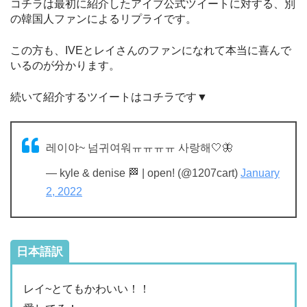
コチラは最初に紹介したアイブ公式ツイートに対する、別
の韓国人ファンによるリプライです。
この方も、IVEとレイさんのファンになれて本当に喜んで
いるのが分かります。
続いて紹介するツイートはコチラです▼
레이야~ 넘귀여워ㅠㅠㅠㅠ 사랑해🤍🦋
— kyle & denise 🏁 | open! (@1207cart)
January
2, 2022
日本語訳
レイ~とてもかわいい！！