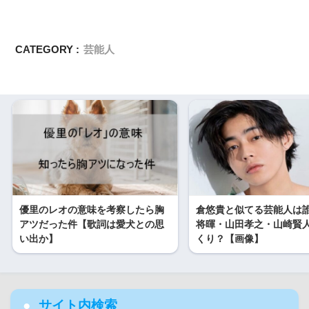
CATEGORY :
芸能人
優里のレオの意味を考察したら胸
倉悠貴と似てる芸能人は
アツだった件【歌詞は愛犬との思
将暉・山田孝之・山崎賢
い出か】
くり？【画像】
サイト内検索