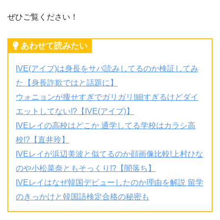
ぜひご覧ください！
あわせて読みたい
IVE(アイブ)は身長をサバ読みしてるのか検証してみ
た【身長詐欺ではと話題に】
ウォニョンが痩せすぎでガリガリ!細すぎるけどダイ
エットしてない!?【IVE(アイブ)】
IVEレイの高校はどこか 通学してる学校はカラシ高
校!?【直井玲】
IVEレイが浜辺美波と似てるのか顔画像比較!上村ひな
のや小松菜奈ともそっくり!?【闇落ち】
IVEレイはなぜ韓国デビューしたのか理由を解説 留学
のきっかけと韓国語検定合格の秘密も