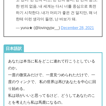
한 번의 없음. 내 세계는 다시 너를 중심으로 회전
하기 시작한다. 내가 머리가 좋은 건 알지만, 왜 너
한테 이런 생각이 들면, 난 바보가 돼.
— yuna★ (@lovingyjw__)
December 28, 2021
日本語訳
あなたは本当に私をどこに連れて行こうとしている
のか。
一度の微笑みだけで、一度見つめられただけで、一
度のウィンクで、 私の世界は再びあなたを中心に回
り始める。
私は頭がいいと思ってるけど、どうしてあなたのこ
とを考えたら私は馬鹿になるの。