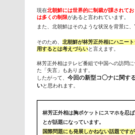
現在
北朝鮮には世界的に制裁が課されてお
は多くの制限
があると言われています。
また、北朝鮮はそのような状況を背景に、
そのため、
北朝鮮が林芳正外相にハニート
用するとは考えづらい
と言えます。
林芳正外相はテレビ番組で中国への訪問に
た「失言」もあります。
今回の新型コ◯ナに関す
したがって、
い
と思われます。
林芳正外相は胸ポケットにスマホを忍ば
とが話題になっています。
国際問題にも発展しかねない話題ですが