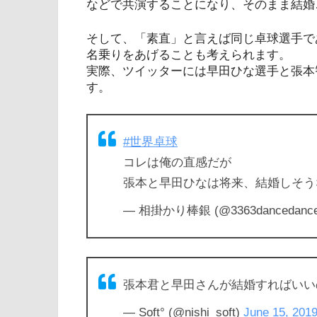
などで共演することになり、そのまま結婚
そして、「素直」と言えば同じ卓球選手で
名乗りをあげることも考えられます。
実際、ツイッターには早田ひな選手と張本
す。
#世界卓球
コレは俺の直感だが
張本と早田ひなは将来、結婚しそう
— 相掛かり棒銀 (@3363dancedanc
張本君と早田さんが結婚すればいい
— Soft° (@nishi_soft)
June 15, 201