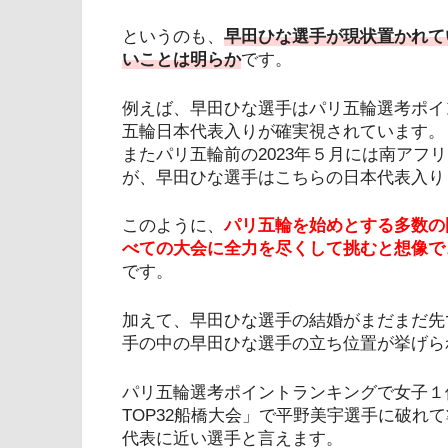
というのも、
早田ひな選手が現状置かれて
いことは明らか
です。
例えば、早田ひな選手はパリ五輪選考ポイ
五輪日本代表入りが確実視されています。
またパリ五輪前の2023年５月には南アフ
が、早田ひな選手はこちらの日本代表入り
このように、
パリ五輪を始めとする多数の
べての大会に全力を尽くして挑むと想像で
です。
加えて、早田ひな選手の結婚がまだまだ先
手の中の早田ひな選手の立ち位置が挙げら
パリ五輪選考ポイントランキングで女子１
TOP32船橋大会」で平野美宇選手に破れ
代表に近い選手と言えます。