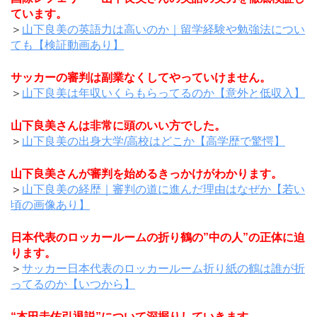
ています。
＞
山下良美の英語力は高いのか｜留学経験や勉強法につい
ても【検証動画あり】
サッカーの審判は副業なくしてやっていけません。
＞
山下良美は年収いくらもらってるのか【意外と低収入】
山下良美さんは非常に頭のいい方でした。
＞
山下良美の出身大学/高校はどこか【高学歴で驚愕】
山下良美さんが審判を始めるきっかけがわかります。
＞
山下良美の経歴｜審判の道に進んだ理由はなぜか【若い
頃の画像あり】
日本代表のロッカールームの折り鶴の”中の人”の正体に迫
ります。
＞
サッカー日本代表のロッカールーム折り紙の鶴は誰が折
ってるのか【いつから】
“本田圭佑引退説”について深掘りしていきます