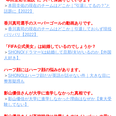
＞
本田圭佑の現在のチームはどこか｜”引退してるの？”と
話題に【2022】
香川真司選手のスーパーゴールの動画ありです。
＞
香川真司の現在のチームはどこか｜引退しておらず現役
バリバリ【2022】
「FIFA公式美女」は結婚しているのでしょうか？
＞
SHONO(ドラマー)は結婚して旦那(夫)がいるのか【外国
人好き】
ハーフ顔にはハーフ顔の悩みがあります。
＞
SHONOはハーフ顔だが英語が話せない件｜大きな目に
整形疑惑も
影山優佳さんが大学に進学しなかった真相です。
＞
影山優佳が大学に進学しなかった理由はなぜか【東大受
験してない】