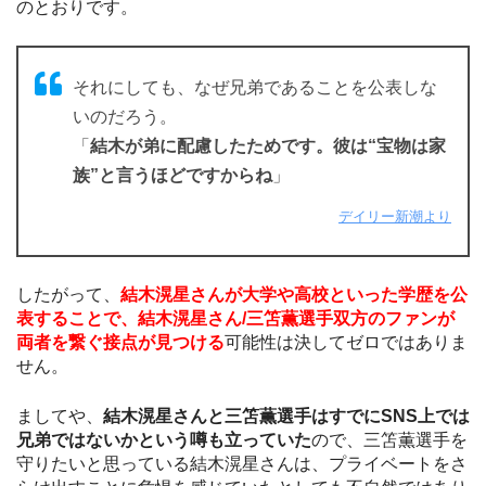
のとおりです。
それにしても、なぜ兄弟であることを公表しな
いのだろう。
「
結木が弟に配慮したためです。彼は“宝物は家
族”と言うほどですからね
」
デイリー新潮より
したがって、
結木滉星さんが大学や高校といった学歴を公
表することで、結木滉星さん/三笘薫選手双方のファンが
両者を繋ぐ接点が見つける
可能性は決してゼロではありま
せん。
ましてや、
結木滉星さんと三笘薫選手はすでにSNS上では
兄弟ではないかという噂も立っていた
ので、三笘薫選手を
守りたいと思っている結木滉星さんは、プライベートをさ