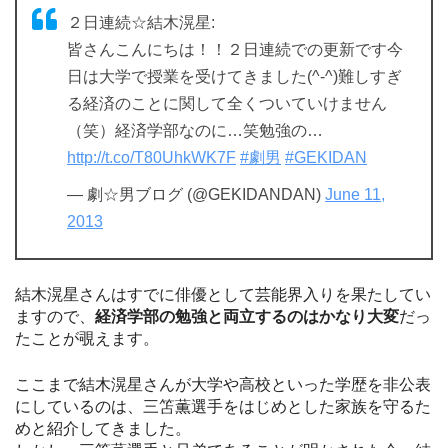
２日連続☆結木滉星:
皆さんこんにちは！！２日連続での更新です今
日は大学で授業を受けてきました(^-^)難しすぎ
る経済のことに関して全くついていけません
（笑）経済学部なのに…笑勉強の…
http://t.co/T80UhkWK7F
#劇男
#GEKIDAN
— 劇☆男ブログ (@GEKIDANDAN)
June 11,
2013
結木滉星さんはすでに俳優として芸能界入りを果たしてい
ますので、
経済学部の勉強と両立するのはかなり大変
だっ
たことが覗えます。
ここまで結木滉星さんが大学や高校といった学歴を非公表
にしているのは、三笘薫選手をはじめとした家族を守るた
めと紹介してきました。