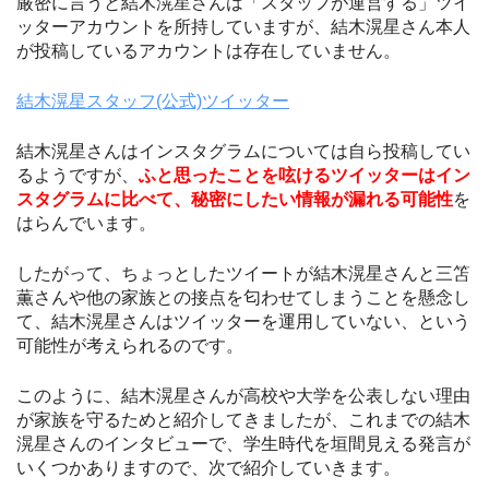
厳密に言うと結木滉星さんは「スタッフが運営する」ツイ
ッターアカウントを所持していますが、結木滉星さん本人
が投稿しているアカウントは存在していません。
結木滉星スタッフ(公式)ツイッター
結木滉星さんはインスタグラムについては自ら投稿してい
るようですが、
ふと思ったことを呟けるツイッターはイン
スタグラムに比べて、秘密にしたい情報が漏れる可能性
を
はらんでいます。
したがって、ちょっとしたツイートが結木滉星さんと三笘
薫さんや他の家族との接点を匂わせてしまうことを懸念し
て、結木滉星さんはツイッターを運用していない、という
可能性が考えられるのです。
このように、結木滉星さんが高校や大学を公表しない理由
が家族を守るためと紹介してきましたが、これまでの結木
滉星さんのインタビューで、学生時代を垣間見える発言が
いくつかありますので、次で紹介していきます。