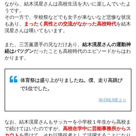
ながら、結木滉星さんは高校生活を大いに楽しんでいたよ
うです。
その一方で、学校祭などでも女子が来ないなど悲惨な状況
もあり、
まったく異性との交流がなかった高校時代
を結木
滉星さんは嘆いてもいます。
また、三笘薫選手の兄なだけあり、
結木滉星さんの運動神
経はバツグン
だったことも高校時代のエピソードからはわ
かります。
体育祭は盛り上がりましたね。僕、走り高跳び
で1位でした。
W-ONLINEより
なお、結木滉星さんもサッカーを小学校１年生から高校ま
で続けてはいたのですが、
高校在学中に芸能事務所からス
カウト
を受けて、それ以降役者として活躍することになり