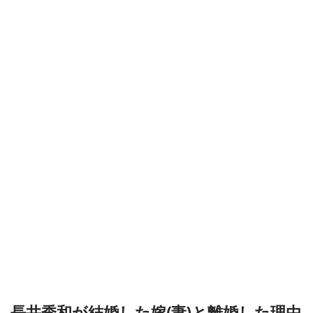
長井秀和が結婚した嫁(妻)と離婚した理由