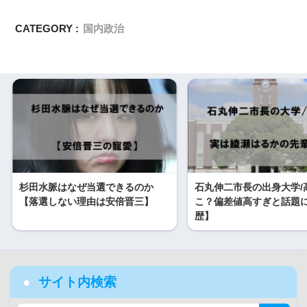
CATEGORY :
国内政治
杉田水脈はなぜ当選できるのか
石丸伸二市長の出身大学/
【落選しない理由は安倍晋三】
こ？偏差値高すぎと話題
歴】
サイト内検索