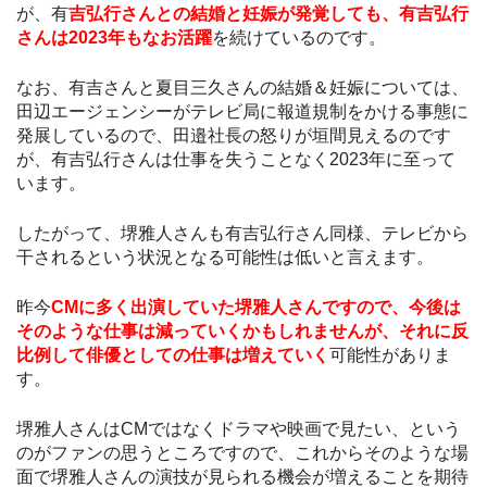
が、有
吉弘行さんとの結婚と妊娠が発覚しても、有吉弘行
さんは2023年もなお活躍
を続けているのです。
なお、有吉さんと夏目三久さんの結婚＆妊娠については、
田辺エージェンシーがテレビ局に報道規制をかける事態に
発展しているので、田邉社長の怒りが垣間見えるのです
が、有吉弘行さんは仕事を失うことなく2023年に至って
います。
したがって、堺雅人さんも有吉弘行さん同様、テレビから
干されるという状況となる可能性は低いと言えます。
昨今
CMに多く出演していた堺雅人さんですので、今後は
そのような仕事は減っていくかもしれませんが、それに反
比例して俳優としての仕事は増えていく
可能性がありま
す。
堺雅人さんはCMではなくドラマや映画で見たい、という
のがファンの思うところですので、これからそのような場
面で堺雅人さんの演技が見られる機会が増えることを期待