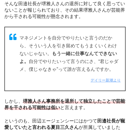
そんな田邉社長が堺雅人さんの退所に対して良く思ってい
ないことが報じられており、その結果堺雅人さんが芸能界
から干される可能性が懸念されます。
マネジメントを自分でやりたいと言うのだか
ら、そういう人を引き留めてもうまくいくわけ
ないじゃない。
もう一緒に仕事なんてできない
よ。
自分でやりたいって言うのにさ、“君じゃダ
メ、僕じゃなきゃ”って誰が言えるんですか。
デイリー新潮より
しかし、
堺雅人さん事務所を退所して独立したことで芸能
界を干される可能性は低い
と言えます。
というのも、田辺エージェンシーにはかつて
田邉社長が寵
愛していたと言われる夏目三久さん
が所属していました