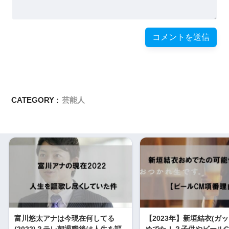
CATEGORY :
芸能人
富川悠太アナは今現在何してる
【2023年】新垣結衣(ガッ
(2022)？テレ朝退職後は人生を謳
めでた！？子供やビールC