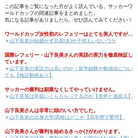
この記事をご覧になった方がよく読んでいる、サッカーワ
ールドカップの関連記事をまとめました。
気になる記事がありましたら、ぜひ読んでみてください！
ワールドカップ女性初のレフェリーはとても美人ですが…
＞
山下良美が結婚せず旦那(夫)や子供もいないワケ
国際レフェリー・山下良美さんの英語の実力を徹底検証し
ています。
＞
山下良美の英語力は高いのか｜留学経験や勉強法につい
ても【検証動画あり】
サッカーの審判は副業なくしてやっていけません。
＞
山下良美は年収いくらもらってるのか【意外と低収入】
山下良美さんは非常に頭のいい方でした。
＞
山下良美の出身大学/高校はどこか【高学歴で驚愕】
山下良美さんが審判を始めるきっかけがわかります。