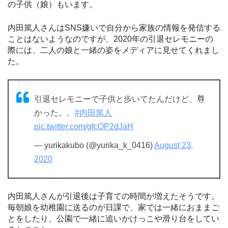
の子供（娘）もいます。
内田篤人さんはSNS嫌いで自分から家族の情報を発信する
ことはないようなのですが、2020年の引退セレモニーの
際には、二人の娘と一緒の姿をメディアに見せてくれまし
た。
引退セレモニーで子供と歩いてたんだけど、尊
かった。。
#内田篤人
pic.twitter.com/gfcOP2dJaH
— yurikakubo (@yurika_k_0416)
August 23,
2020
内田篤人さんが引退後は子育ての時間が増えたそうです。
毎朝娘を幼稚園に送るのが日課で、家では一緒におままご
とをしたり、公園で一緒に追いかけっこや滑り台をしてい