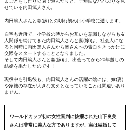
まごとをしたり公園で遊んだりと、子煩悩なパパぶりを見
せている内田篤人さん。
内田篤人さんと妻(嫁)との馴れ初めは小学校に遡ります。
自宅も近所で、小学校の時からお互いを意識しながらも友
人関係を続けてきた内田篤人さんと妻(嫁)は、社会人にな
ると同時に内田篤人さんから奥さんへの告白をきっかけに
交際をスタートすることとなりました。
そして内田篤人さんと妻(嫁)は、出会ってから20年越しの
結婚を果たしたのです！
現役中も引退後も、内田篤人さんの活躍の陰には、嫁(妻)
や家族の存在が大きな支えとなっていることは間違いあり
ません。
ワールドカップ初の女性審判に抜擢された山下良美
さんは非常に美人な方でありますが、実は結婚して