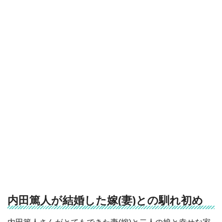
内田篤人が結婚した嫁(妻)との馴れ初め