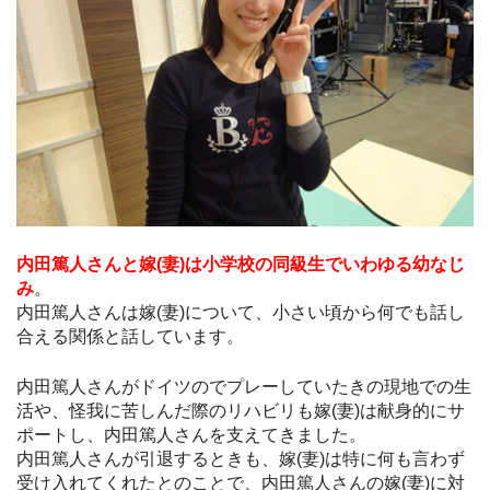
内田篤人さんと嫁(妻)は小学校の同級生でいわゆる幼なじ
み
。
内田篤人さんは嫁(妻)について、小さい頃から何でも話し
合える関係と話しています。
内田篤人さんがドイツのでプレーしていたきの現地での生
活や、怪我に苦しんだ際のリハビリも嫁(妻)は献身的にサ
ポートし、内田篤人さんを支えてきました。
内田篤人さんが引退するときも、嫁(妻)は特に何も言わず
受け入れてくれたとのことで、内田篤人さんの嫁(妻)に対