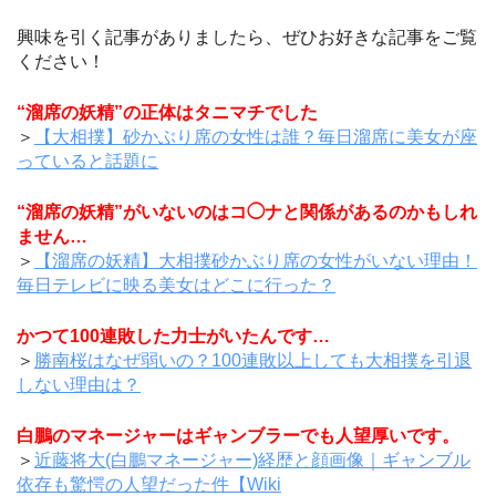
興味を引く記事がありましたら、ぜひお好きな記事をご覧
ください！
“溜席の妖精”の正体はタニマチでした
＞
【大相撲】砂かぶり席の女性は誰？毎日溜席に美女が座
っていると話題に
“溜席の妖精”がいないのはコ◯ナと関係があるのかもしれ
ません…
＞
【溜席の妖精】大相撲砂かぶり席の女性がいない理由！
毎日テレビに映る美女はどこに行った？
かつて100連敗した力士がいたんです…
＞
勝南桜はなぜ弱いの？100連敗以上しても大相撲を引退
しない理由は？
白鵬のマネージャーはギャンブラーでも人望厚いです。
＞
近藤将大(白鵬マネージャー)経歴と顔画像｜ギャンブル
依存も驚愕の人望だった件【Wiki