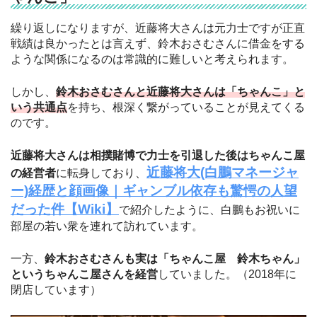
繰り返しになりますが、近藤将大さんは元力士ですが正直
戦績は良かったとは言えず、鈴木おさむさんに借金をする
ような関係になるのは常識的に難しいと考えられます。
しかし、
鈴木おさむさんと近藤将大さんは「ちゃんこ」と
いう共通点
を持ち、根深く繋がっていることが見えてくる
のです。
近藤将大さんは相撲賭博で力士を引退した後はちゃんこ屋
近藤将大(白鵬マネージャ
の経営者
に転身しており、
ー)経歴と顔画像｜ギャンブル依存も驚愕の人望
だった件【Wiki】
で紹介したように、白鵬もお祝いに
部屋の若い衆を連れて訪れています。
一方、
鈴木おさむさんも実は「ちゃんこ屋 鈴木ちゃん」
というちゃんこ屋さんを経営
していました。（2018年に
閉店しています）