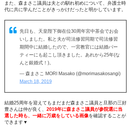
また、森まさこ議員は夫との馴れ初めについて、弁護士時
代に共に学んだことがきっかけだったと明かしています。
先日も、天皇陛下御在位30周年宮中茶会でお会
いしました。私と夫が司法修習同期で司法修習
期間中に結婚したので、一宮教官には結婚パー
ティーにも起こし頂きました。あれから25年(な
んと銀婚式！)。
— 森まさこ MORI Masako (@morimasakosangi)
March 18, 2019
結婚25周年を迎えてもまだまだ森まさこ議員と旦那の三好
豊さんは仲が良く、
2019年に森まさこ議員が参院選に当
選した時も、一緒に万歳をしている画像
を確認することが
できます▼