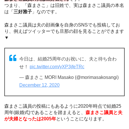
つまり、「森まさこ」は旧姓で、実は森まさこ議員の本名
は「
三好雅子
」なのです。
森まさこ議員は夫の顔画像を自身のSNSでも投稿してお
り、例えばツイッターでも旦那の顔を見ることができます
▼
今日は、結婚25周年のお祝いに、夫と待ち合わ
せ！
pic.twitter.com/yXP3jfeTRc
— 森まさこ MORI Masako (@morimasakosangi)
December 12, 2020
森まさこ議員の投稿にもあるように2020年時点で結婚25
周年(銀婚式)であることを踏まえると、
森まさこ議員と夫
が夫婦となったは2005年
ということになります。