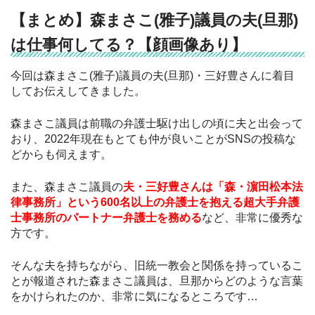
【まとめ】森まさこ(雅子)議員の夫(旦那)
は仕事何してる？【顔画像あり】
今回は森まさこ(雅子)議員の夫(旦那)・三好豊さんに着目
してお伝えしてきました。
森まさこ議員は前職の弁護士駆け出しの頃に夫と出会って
おり、2022年現在もとても仲が良いことがSNSの投稿な
どからも伺えます。
また、森まさこ議員の
夫・三好豊さんは「森・濵田松本法
律事務所」という600名以上の弁護士を抱える超大手弁護
士事務所のパートナー弁護士を務める
など、非常に優秀な
方です。
そんな夫を持ちながら、旧統一教会と関係を持っているこ
とが報道された森まさこ議員は、旦那からどのような言葉
をかけられたのか、非常に気になるところです…