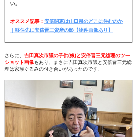
い。
オススメ記事：
安倍昭恵は山口県のどこに住むのか
｜移住先に安倍晋三資産の影【物件画像あり】
さらに、
吉田真次市議の子供(娘)と安倍晋三元総理のツー
ショット画像
もあり、まさに吉田真次市議と安倍晋三元総
理は家族ぐるみの付き合いがあったのです。