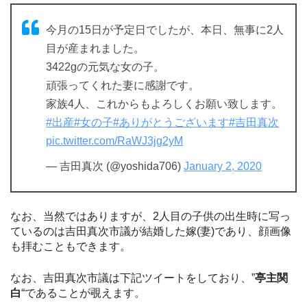
今月の15日が予定日でしたが、本日、無事に2人
目が産まれました。
3422gの元気な女の子。
頑張ってくれた妻に感謝です。
家族4人、これからもよろしくお願い致します。
#出産
#女の子
#ありがとうございます
#吉田真次
pic.twitter.com/RaWJ3jg2yM
— 吉田真次 (@yoshida706)
January 2, 2020
なお、当然ではありますが、2人目の子供の出生時に写っ
ているのは吉田真次市議が結婚した嫁(妻)であり、顔画像
も拝むこともできます。
なお、吉田真次市議は下記ツイートをしており、”
亭主関
白
“であることが覗えます。